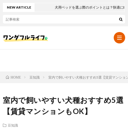
NEW ARTICLE
犬用ベッドを選ぶ際のポイントとは？快適に眠れる
暮
豆知識
室内で飼いやすい犬種おすすめ5選【賃貸マンション
HOME
ら
し
室内で飼いやすい犬種おすすめ5選
し・
つ
健
【賃貸マンションもOK】
イ
け
康
豆
豆知識