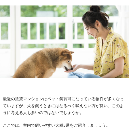
ン
管
知
テ
理
識
リ
ア
最近の賃貸マンションはペット飼育可になっている物件が多くなっ
ていますが、犬を飼うときにはなるべく吠えない方が良い、このよ
うに考える人も多いのではないでしょうか。
ここでは、室内で飼いやすい犬種5選をご紹介しましょう。