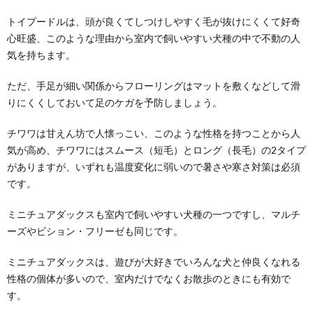
トイプードルは、頭が良くてしつけしやすく毛が抜けにくくて好奇
心旺盛、このような理由から室内で飼いやすい犬種の中で不動の人
気を持ちます。
ただ、手足が細い関係からフローリングはマットを敷くなどして滑
りにくくしておいて足のケガを予防しましょう。
チワワは甘えん坊で人懐っこい、このような性格を持つことから人
気が高め、チワワにはスムース（短毛）とロング（長毛）の2タイプ
がありますが、いずれも温度変化に弱いので暑さや寒さ対策は必須
です。
ミニチュアダックスも室内で飼いやすい犬種の一つですし、マルチ
ーズやビション・フリーゼも同じです。
ミニチュアダックスは、遊びが大好きでいろんな犬と仲良くなれる
性格の個体が多いので、室内だけでなくお散歩のときにも有効で
す。