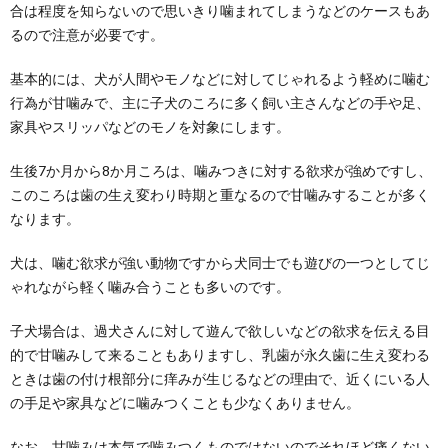
合は程度を知らないので思いきり噛まれてしまうなどのケースもあ
るので注意が必要です。
基本的には、犬が人間やモノなどに対してじゃれるよう軽めに噛む
行為が甘噛みで、主に子犬のころに多く飼い主さんなどの手や足、
家具やスリッパなどのモノを対象にします。
生後7か月から8か月ころは、噛みつきに対する欲求が強めですし、
このころは歯の生え変わり時期と重なるので甘噛みすることが多く
なります。
犬は、噛む欲求が強い動物ですから犬同士でも遊びの一つとしてじ
ゃれながら軽く噛み合うことも多いのです。
子犬場合は、過犬さんに対して遊んで欲しいなどの欲求を伝える目
的で甘噛みして来ることもありますし、乳歯が永久歯に生え変わる
ときは歯の付け根部分に痒みが生じるなどの理由で、近くにいる人
の手足や家具などに噛みつくことも少なくありません。
なお、甘噛みは本気で噛みつくものではないのでそれほど痛くない