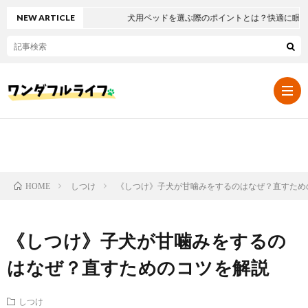
NEW ARTICLE
犬用ベッドを選ぶ際のポイントとは？快適に眠れるお
暮
しつけ
《しつけ》子犬が甘噛みをするのはなぜ？直すため
HOME
ら
し
《しつけ》子犬が甘噛みをするの
し・
つ
健
はなぜ？直すためのコツを解説
イ
け
康
豆
しつけ